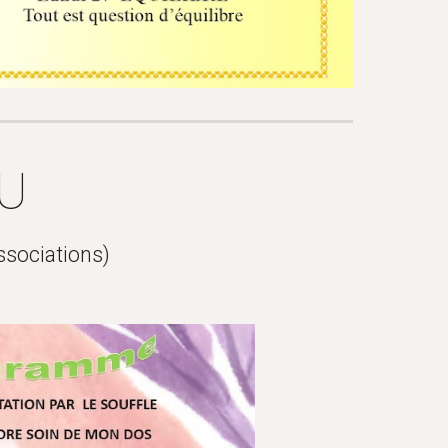
AU
ssociations)